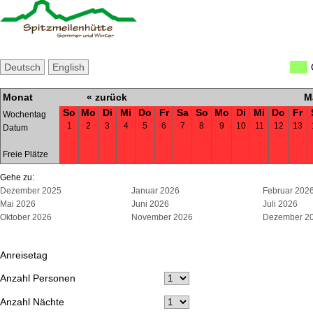
Deutsch
English
Monat
« zurück
M
So
Mo
Di
Mi
Do
Fr
Sa
So
Mo
Di
Mi
Do
Fr
Wochentag
1
2
3
4
5
6
7
8
9
10
11
12
13
Datum
Freie Plätze
Gehe zu:
Dezember 2025
Januar 2026
Februar 202
Mai 2026
Juni 2026
Juli 2026
Oktober 2026
November 2026
Dezember 2
Anreisetag
Anzahl Personen
Anzahl Nächte